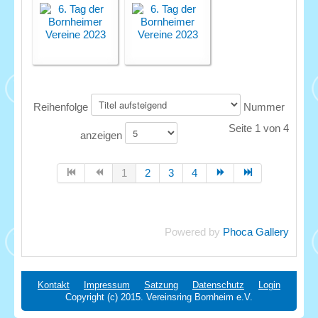
Reihenfolge
Nummer
Seite 1 von 4
anzeigen
1
2
3
4
Powered by
Phoca Gallery
Kontakt
Impressum
Satzung
Datenschutz
Login
Copyright (c) 2015. Vereinsring Bornheim e.V.