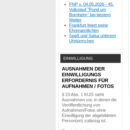
FNP v. 04.05.2026 - 45.
Volkslauf "Rund um
Bornheim" bei bestem
Wetter
Frankfurt feiert seine
Ehrenamtlichen
Spaß und Salsa unterem
Uhrtürmchen
EINWILLIGUNG
AUSNAHMEN DER
EINWILLIGUNGS
ERFORDERNIS FÜR
AUFNAHMEN / FOTOS
§ 23 Abs. 1 KUG sieht
Ausnahmen vor, in denen die
Veröffentlichung von
Aufnahmen/Fotos ohne
Einwilligung der abgebildeten
Person(en) zulässig ist.